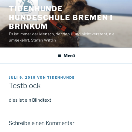
Zum
TIDENHUNDE
Inhalt
HUNDESCHULE BREMEN I
springen
BRINKUM
Es ist immer der Mensch, der den Hund nicht versteht, nie
umgekehrt. Stefan Wittlin
Menü
VERÖFFENTLICHT
JULI 9, 2019
VON
TIDENHUNDE
AM
Testblock
dies ist ein Blindtext
Schreibe einen Kommentar